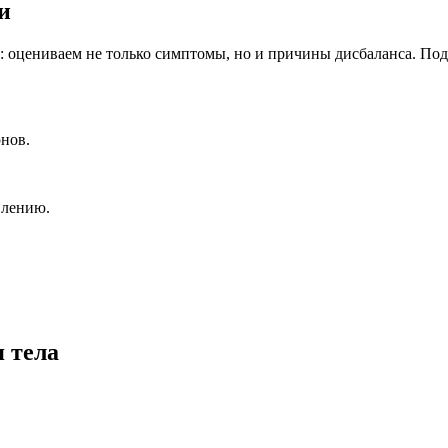
и
цениваем не только симптомы, но и причины дисбаланса. Подби
рнов.
влению.
я тела